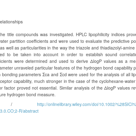
Relationships
the title compounds was investigated. HPLC lipophilicity indices pro
ater partition coefficients and were used to evaluate the predictive p
as well as particularities in the way the triazole and thiadiazolyl-amine
eed to be taken into account in order to establish sound correlati
fficients were determined and used to derive ΔlogP values as a me
ameter unraveled particular features of the hydrogen bond capability p
nding parameters Σca and Σcd were used for the analysis of all lipo
ceptor capability, much stronger in the case of the cyclohexane-water 
 factor proved not essential. Similar analysis of the ΔlogP values r
pure hydrogen bond measure.
/
http://onlinelibrary.wiley.com/doi/10.1002/%28SIC
0.CO;2-R/abstract