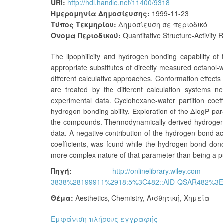
URI:
http://hdl.handle.net/11400/9318
Ημερομηνία Δημοσίευσης:
1999-11-23
Τύπος Τεκμηρίου:
Δημοσίευση σε περιοδικό
Όνομα Περιοδικού:
Quantitative Structure-Activity 
The lipophilicity and hydrogen bonding capability of 
appropriate substitutes of directly measured octanol-w
different calculative approaches. Conformation effects 
are treated by the different calculation systems n
experimental data. Cyclohexane-water partition coe
hydrogen bonding ability. Exploration of the ΔlogP par
the compounds. Thermodynamically derived hydrogen bo
data. A negative contribution of the hydrogen bond ac
coefficients, was found while the hydrogen bond donor
more complex nature of that parameter than being a 
Πηγή:
http://onlinelibrary.wiley.com
3838%28199911%2918:5%3C482::AID-QSAR482%3E3.
Θέμα:
Aesthetics
,
Chemistry
,
Αισθητική
,
Χημεία
Εμφάνιση πλήρους εγγραφής