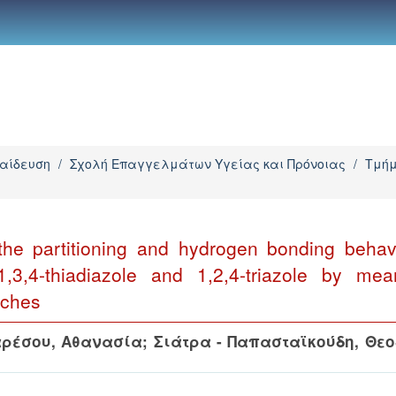
παίδευση
/
Σχολή Επαγγελμάτων Υγείας και Πρόνοιας
/
Τμήμ
the partitioning and hydrogen bonding behav
1,3,4-thiadiazole and 1,2,4-triazole by me
aches
ρέσου, Αθανασία
;
Σιάτρα - Παπασταϊκούδη, Θε