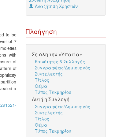
Σύνθετη Αναζήτηση
Αναζήτηση Χρηστών
Πλοήγηση
ved to be
ower of 7
 moieties
Σε όλη την «Υπατία»
ons with
asure of
Κοινότητες & Συλλογές
Συγγραφέας/Δημιουργός
attern of
Συντελεστής
philicity
Τίτλος
partition
Θέμα
evealed a
Τύπος Τεκμηρίου
Αυτή η Συλλογή
I%291521-
Συγγραφέας/Δημιουργός
Συντελεστής
Τίτλος
Θέμα
Τύπος Τεκμηρίου