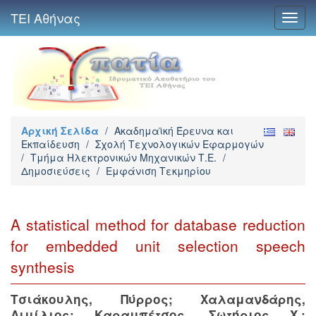
ΤΕΙ Αθήνας
Toggl
navig
Αρχική Σελίδα
/
Ακαδημαϊκή Έρευνα και
Εκπαίδευση
/
Σχολή Τεχνολογικών Εφαρμογών
/
Τμήμα Ηλεκτρονικών Μηχανικών Τ.Ε.
/
Δημοσιεύσεις
/
Εμφάνιση Τεκμηρίου
A statistical method for database reduction
for embedded unit selection speech
synthesis
Τσιάκουλης, Πύρρος
;
Χαλαμανδάρης,
Αιμίλιος
;
Καραμπέτσος, Σωτήριος Χ.
;