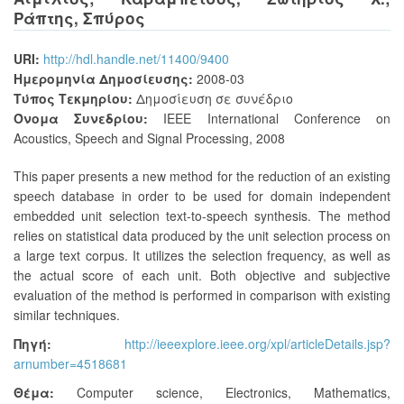
Ράπτης, Σπύρος
URI:
http://hdl.handle.net/11400/9400
Ημερομηνία Δημοσίευσης:
2008-03
Τύπος Τεκμηρίου:
Δημοσίευση σε συνέδριο
Όνομα Συνεδρίου:
IEEE International Conference on
Acoustics, Speech and Signal Processing, 2008
This paper presents a new method for the reduction of an existing
speech database in order to be used for domain independent
embedded unit selection text-to-speech synthesis. The method
relies on statistical data produced by the unit selection process on
a large text corpus. It utilizes the selection frequency, as well as
the actual score of each unit. Both objective and subjective
evaluation of the method is performed in comparison with existing
similar techniques.
Πηγή:
http://ieeexplore.ieee.org/xpl/articleDetails.jsp?
arnumber=4518681
Θέμα:
Computer science
,
Electronics
,
Mathematics
,