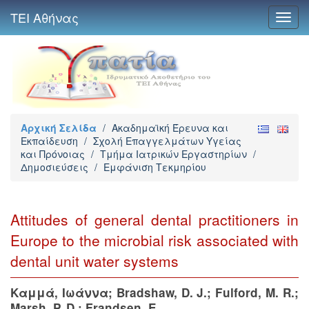
ΤΕΙ Αθήνας
Toggl
navig
Αρχική Σελίδα
/
Ακαδημαϊκή Έρευνα και
Εκπαίδευση
/
Σχολή Επαγγελμάτων Υγείας
και Πρόνοιας
/
Τμήμα Ιατρικών Εργαστηρίων
/
Δημοσιεύσεις
/
Εμφάνιση Τεκμηρίου
Attitudes of general dental practitioners in
Europe to the microbial risk associated with
dental unit water systems
Καμμά, Ιωάννα
;
Bradshaw, D. J.
;
Fulford, M. R.
;
Marsh, P. D.
;
Frandsen, E.