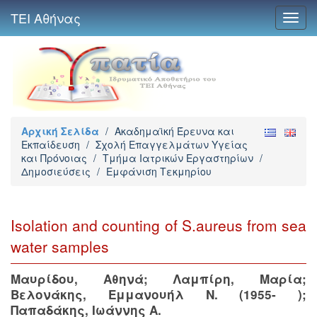
ΤΕΙ Αθήνας
Toggl
navig
Αρχική Σελίδα
/
Ακαδημαϊκή Έρευνα και
Εκπαίδευση
/
Σχολή Επαγγελμάτων Υγείας
και Πρόνοιας
/
Τμήμα Ιατρικών Εργαστηρίων
/
Δημοσιεύσεις
/
Εμφάνιση Τεκμηρίου
Isolation and counting of S.aureus from sea
water samples
Μαυρίδου, Αθηνά
;
Λαμπίρη, Μαρία
;
Βελονάκης, Εμμανουήλ Ν. (1955- )
;
Παπαδάκης, Ιωάννης Α.