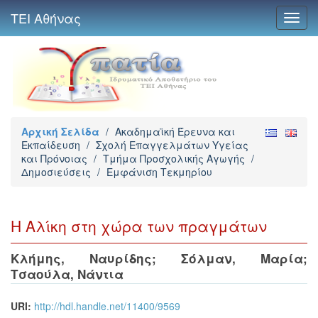
ΤΕΙ Αθήνας
Toggl
navig
Αρχική Σελίδα
/
Ακαδημαϊκή Έρευνα και
Εκπαίδευση
/
Σχολή Επαγγελμάτων Υγείας
και Πρόνοιας
/
Τμήμα Προσχολικής Αγωγής
/
Δημοσιεύσεις
/
Εμφάνιση Τεκμηρίου
Η Αλίκη στη χώρα των πραγμάτων
Κλήμης, Ναυρίδης
;
Σόλμαν, Μαρία
;
Τσαούλα, Νάντια
URI:
http://hdl.handle.net/11400/9569