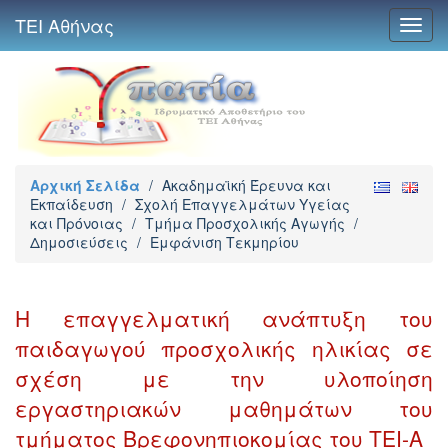
ΤΕΙ Αθήνας
Toggl
navig
Αρχική Σελίδα
/
Ακαδημαϊκή Έρευνα και
Εκπαίδευση
/
Σχολή Επαγγελμάτων Υγείας
και Πρόνοιας
/
Τμήμα Προσχολικής Αγωγής
/
Δημοσιεύσεις
/
Εμφάνιση Τεκμηρίου
Η επαγγελματική ανάπτυξη του
παιδαγωγού προσχολικής ηλικίας σε
σχέση με την υλοποίηση
εργαστηριακών μαθημάτων του
τμήματος Βρεφονηπιοκομίας του ΤΕΙ-Α