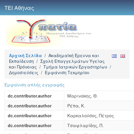
ΤΕΙ Αθήνας
Αρχική Σελίδα
/
Ακαδημαϊκή Έρευνα και
Εκπαίδευση
/
Σχολή Επαγγελμάτων Υγείας
και Πρόνοιας
/
Τμήμα Ιατρικών Εργαστηρίων
/
Δημοσιεύσεις
/
Εμφάνιση Τεκμηρίου
Εμφάνιση απλής εγγραφής
dc.contributor.author
Μαρινάκης, Θ.
dc.contributor.author
Ρέπα, Κ.
dc.contributor.author
Καρκαλούσος, Πέτρος
dc.contributor.author
Τσαφλαρίδης, Π.