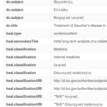
dc.subject
Θεραπείες
dc.subject
Ελλάδα
dc.subject
Βιοχημική ιατρική
dc.title
Treatment of Gaucher’s disease in 
heal.type
conferenceItem
heal.secondaryTitle
initial long term analysis of a col
heal.classification
Medicine
heal.classification
Internal medicine
heal.classification
Ιατρική
heal.classification
Εσωτερική παθολογία
heal.classificationURI
http://id.loc.gov/authorities/subje
heal.classificationURI
http://id.loc.gov/authorities/subje
heal.classificationURI
**N/A**-Ιατρική
heal.classificationURI
**N/A**-Εσωτερική παθολογία