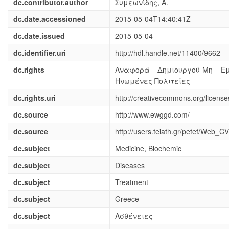
dc.contributor.author
Συμεωνίδης, Α.
dc.date.accessioned
2015-05-04T14:40:41Z
dc.date.issued
2015-05-04
dc.identifier.uri
http://hdl.handle.net/11400/9662
dc.rights
Αναφορά Δημιουργού-Μη Ε
Ηνωμένες Πολιτείες
dc.rights.uri
http://creativecommons.org/license
dc.source
http://www.ewggd.com/
dc.source
http://users.teiath.gr/petef/Web
dc.subject
Medicine, Biochemic
dc.subject
Diseases
dc.subject
Treatment
dc.subject
Greece
dc.subject
Ασθένειες