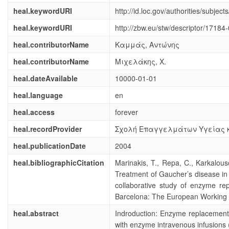
heal.keywordURI
http://id.loc.gov/authorities/subje
heal.keywordURI
http://zbw.eu/stw/descriptor/17184-
heal.contributorName
Καμμάς, Αντώνης
heal.contributorName
Μιχελάκης, Χ.
heal.dateAvailable
10000-01-01
heal.language
en
heal.access
forever
heal.recordProvider
Σχολή Επαγγελμάτων Υγείας κ
heal.publicationDate
2004
heal.bibliographicCitation
Marinakis, T., Repa, C., Karkalousos
Treatment of Gaucher’s disease in G
collaborative study of enzyme r
Barcelona: The European Working
heal.abstract
Indroduction: Enzyme replacement
with enzyme intravenous infusions 