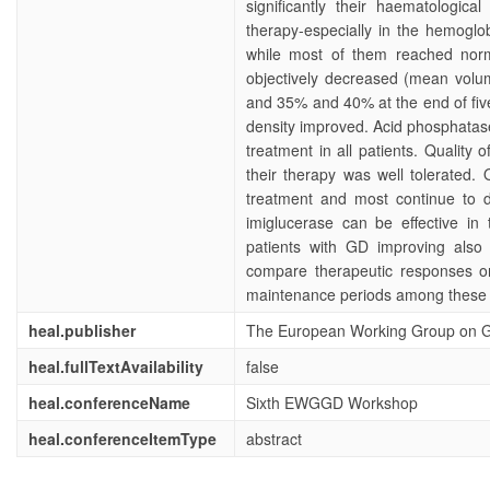
significantly their haematologic
therapy-especially in the hemoglob
while most of them reached norm
objectively decreased (mean volum
and 35% and 40% at the end of fi
density improved. Acid phosphatase
treatment in all patients. Quality o
their therapy was well tolerated
treatment and most continue to d
imiglucerase can be effective in
patients with GD improving also q
compare therapeutic responses o
maintenance periods among these 
heal.publisher
The European Working Group on 
heal.fullTextAvailability
false
heal.conferenceName
Sixth EWGGD Workshop
heal.conferenceItemType
abstract