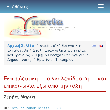
ΤΕΙ Αθήνας
Toggl
navig
Αρχική Σελίδα
/
Ακαδημαϊκή Έρευνα και
Εκπαίδευση
/
Σχολή Επαγγελμάτων Υγείας
και Πρόνοιας
/
Τμήμα Προσχολικής Αγωγής
/
Δημοσιεύσεις
/
Εμφάνιση Τεκμηρίου
Εκπαιδευτική αλληλεπίδραση και
επικοινωνία έξω από την τάξη
Ζέρβα, Μαρία
URI:
http://hdl.handle.net/11400/9750