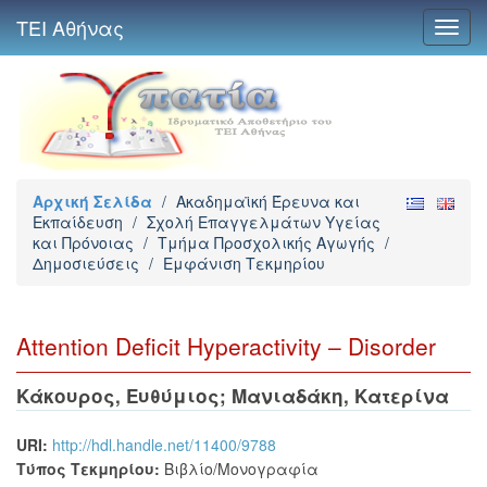
ΤΕΙ Αθήνας
Toggl
navig
Αρχική Σελίδα
/
Ακαδημαϊκή Έρευνα και
Εκπαίδευση
/
Σχολή Επαγγελμάτων Υγείας
και Πρόνοιας
/
Τμήμα Προσχολικής Αγωγής
/
Δημοσιεύσεις
/
Εμφάνιση Τεκμηρίου
Attention Deficit Hyperactivity – Disorder
Κάκουρος, Ευθύμιος
;
Μανιαδάκη, Κατερίνα
URI:
http://hdl.handle.net/11400/9788
Τύπος Τεκμηρίου:
Βιβλίο/Μονογραφία