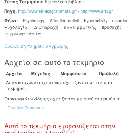
Τύπος Τεκμηρίου:
Κεφάλαιο βιβλίου
Πηγή:
http://www.ellinikagrammata.gr/
/
http://www.arsi.gr
Θέμα:
Psychology
,
Attention-deficit hyperactivity disorder
,
Ψυχολογία
,
Διαταραχή ελλειμματικής προσοχής -
υπερκινητικότητα
Εμφάνιση πλήρους εγγραφής
Αρχεία σε αυτό το τεκμήριο
Αρχεία
Μέγεθος
Μορφότυπο
Προβολή
Δεν υπάρχουν αρχεία που σχετίζονται με αυτό το
τεκμήριο.
Οι παρακάτω άδειες σχετίζονται με αυτό το τεκμήριο:
Creative Commons
Αυτό το τεκμήριο εμφανίζεται στην
ακόλουθη συλλογή(ές)