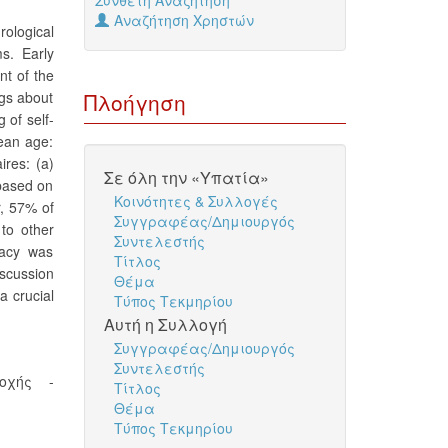
Σύνθετη Αναζήτηση
Αναζήτηση Χρηστών
ological
ms. Early
nt of the
ngs about
Πλοήγηση
 of self-
mean age:
ires: (a)
Σε όλη την «Υπατία»
based on
Κοινότητες & Συλλογές
r, 57% of
Συγγραφέας/Δημιουργός
to other
Συντελεστής
icacy was
Τίτλος
iscussion
Θέμα
a crucial
Τύπος Τεκμηρίου
Αυτή η Συλλογή
Συγγραφέας/Δημιουργός
Συντελεστής
οχής -
Τίτλος
Θέμα
Τύπος Τεκμηρίου