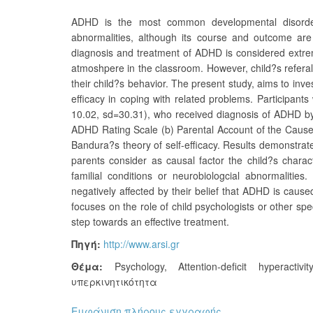
ADHD is the most common developmental disorder
abnormalities, although its course and outcome are 
diagnosis and treatment of ADHD is considered extreme
atmoshpere in the classroom. However, child?s referal 
their child?s behavior. The present study, aims to inve
efficacy in coping with related problems. Participant
10.02, sd=30.31), who received diagnosis of ADHD by 
ADHD Rating Scale (b) Parental Account of the Cause
Bandura?s theory of self-efficacy. Results demonstrate
parents consider as causal factor the child?s chara
familial conditions or neurobiologcial abnormalities
negatively affected by their belief that ADHD is cause
focuses on the role of child psychologists or other spe
step towards an effective treatment.
Πηγή:
http://www.arsi.gr
Θέμα:
Psychology
,
Attention-deficit hyperactivi
υπερκινητικότητα
Εμφάνιση πλήρους εγγραφής