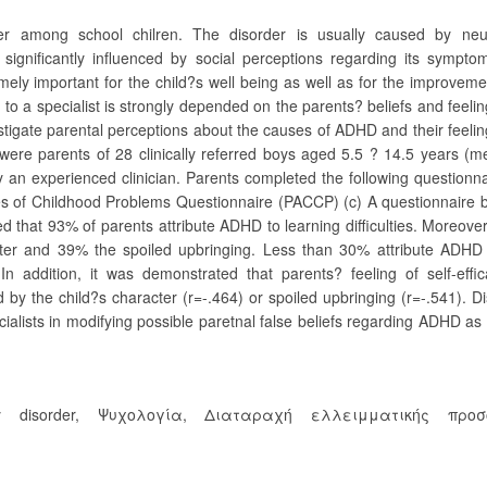
 among school chilren. The disorder is usually caused by neur
significantly influenced by social perceptions regarding its sympto
ly important for the child?s well being as well as for the improveme
to a specialist is strongly depended on the parents? beliefs and feeli
stigate parental perceptions about the causes of ADHD and their feeling
s were parents of 28 clinically referred boys aged 5.5 ? 14.5 years (
an experienced clinician. Parents completed the following questionna
s of Childhood Problems Questionnaire (PACCP) (c) A questionnaire 
d that 93% of parents attribute ADHD to learning difficulties. Moreove
cter and 39% the spoiled upbringing. Less than 30% attribute ADHD 
. In addition, it was demonstrated that parents? feeling of self-eff
d by the child?s character (r=-.464) or spoiled upbringing (r=-.541). D
cialists in modifying possible paretnal false beliefs regarding ADHD as 
ty disorder
,
Ψυχολογία
,
Διαταραχή ελλειμματικής προσ