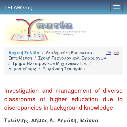
ΤΕΙ Αθήνας
Toggl
navig
Αρχική Σελίδα
/
Ακαδημαϊκή Έρευνα και
Εκπαίδευση
/
Σχολή Τεχνολογικών Εφαρμογών
/
Τμήμα Ηλεκτρονικών Μηχανικών Τ.Ε.
/
Δημοσιεύσεις
/
Εμφάνιση Τεκμηρίου
Investigation and management of diverse
classrooms of higher education due to
discrepancies in background knowledge
Τριάντης, Δήμος Α.
;
Λεράκη, Ιωάννα