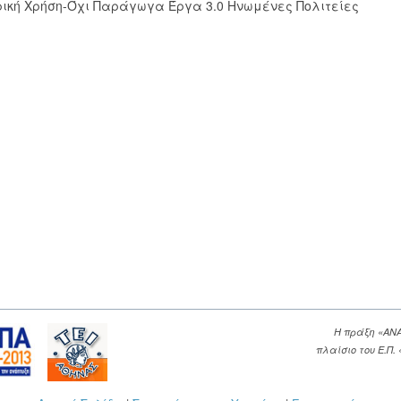
ική Χρήση-Όχι Παράγωγα Έργα 3.0 Ηνωμένες Πολιτείες
Η πράξη «ΑΝ
πλαίσιο του Ε.Π