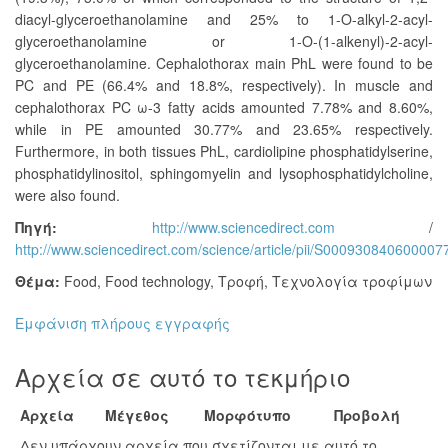
diacyl-glyceroethanolamine and 25% to 1-O-alkyl-2-acyl-
glyceroethanolamine or 1-O-(1-alkenyl)-2-acyl-
glyceroethanolamine. Cephalothorax main PhL were found to be
PC and PE (66.4% and 18.8%, respectively). In muscle and
cephalothorax PC ω-3 fatty acids amounted 7.78% and 8.60%,
while in PE amounted 30.77% and 23.65% respectively.
Furthermore, in both tissues PhL, cardiolipine phosphatidylserine,
phosphatidylinositol, sphingomyelin and lysophosphatidylcholine,
were also found.
Πηγή:
http://www.sciencedirect.com
/
http://www.sciencedirect.com/science/article/pii/S000930840600007
Θέμα:
Food
,
Food technology
,
Τροφή
,
Τεχνολογία τροφίμων
Εμφάνιση πλήρους εγγραφής
Αρχεία σε αυτό το τεκμήριο
Αρχεία
Μέγεθος
Μορφότυπο
Προβολή
Δεν υπάρχουν αρχεία που σχετίζονται με αυτό το