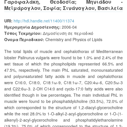
Γαροφαλάκη, Θεοδοσία
;
Μηνιάδου -
Μεϊμάρογλου, Σοφία
;
Σινάνογλου, Βασιλεία
URI:
http://hdl.handle.net/11400/11374
Ημερομηνία Δημοσίευσης:
2006-04
Τύπος Τεκμηρίου:
Δημοσίευση σε περιοδικό
Όνομα Περιοδικού:
Chemistry and Physics of Lipids
The total lipids of muscle and cephalothorax of Mediterranean
lobster Palinurus vulgaris were found to be 1.0% and 2.4% of the
wet tissue of which the phospholipids represented 66.5% and
47.5%, respectively. The main PhL saturated, monounsaturated
and polyunsaturated fatty acids in muscle and cephalothorax
were C16:0, C18:0, C18:1ω-9, C18:1ω-7, C20:4ω-6, C20:5ω-3
and C22:6ω-3. 2-OH C14:0 and cyclo-17:0 fatty acids were also
identified though in low percentages. The main individual PhL in
muscle were found to be phosphatidylcholine (53.5%), 72.0% of
which corresponded to the structure of 1,2-diacyl-glycerocholine
while the rest 28.0% to 1-O-alkyl-2-acyl-glycerocholine or 1-O-(1-
alkenyl)-2-acyl-glycerocholine and phosphatidylethanolamine
(19.3%), 75.0% of which corresponded to the structure of 1,2-