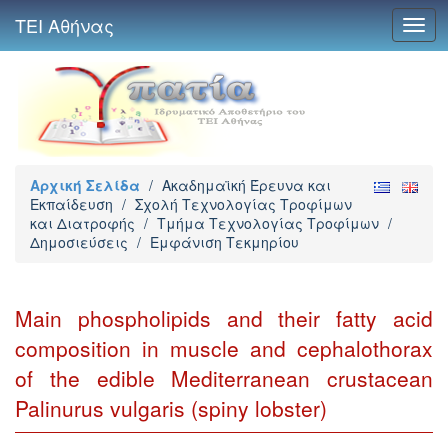
ΤΕΙ Αθήνας
Togg
navig
Αρχική Σελίδα
/
Ακαδημαϊκή Έρευνα και
Εκπαίδευση
/
Σχολή Τεχνολογίας Τροφίμων
και Διατροφής
/
Τμήμα Τεχνολογίας Τροφίμων
/
Δημοσιεύσεις
/
Εμφάνιση Τεκμηρίου
Main phospholipids and their fatty acid
composition in muscle and cephalothorax
of the edible Mediterranean crustacean
Palinurus vulgaris (spiny lobster)