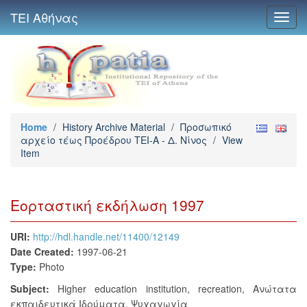
ΤΕΙ Αθήνας
Toggl
navig
Home
/
History Archive Material
/
Προσωπικό
αρχείο τέως Προέδρου ΤΕΙ-Α - Δ. Νίνος
/
View
Item
Εορταστική εκδήλωση 1997
URI:
http://hdl.handle.net/11400/12149
Date Created:
1997-06-21
Type:
Photo
Subject:
Higher education institution
,
recreation
,
Ανώτατα
εκπαιδευτικά Ιδρύματα
,
Ψυχαγωγία