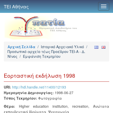
ΤΕΙ Αθήνας
Toggl
navig
Αρχική Σελίδα
/
Ιστορικό Αρχειακό Υλικό
/
Προσωπικό αρχείο τέως Προέδρου ΤΕΙ-Α - Δ.
Νίνος
/
Εμφάνιση Τεκμηρίου
Εορταστική εκδήλωση 1998
URI:
http://hdl.handle.net/11400/12193
Ημερομηνία Δημιουργίας:
1998-06-27
Τύπος Τεκμηρίου:
Φωτογραφία
Θέμα:
Higher education institution
,
recreation
,
Ανώτατα
εκπαιδευτικά Ιδρύματα
,
Ψυχαγωγία