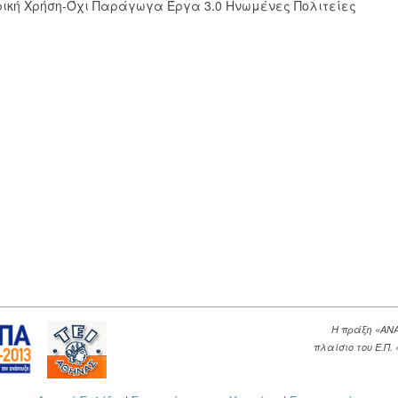
ική Χρήση-Όχι Παράγωγα Έργα 3.0 Ηνωμένες Πολιτείες
Η πράξη «ΑΝ
πλαίσιο του Ε.Π