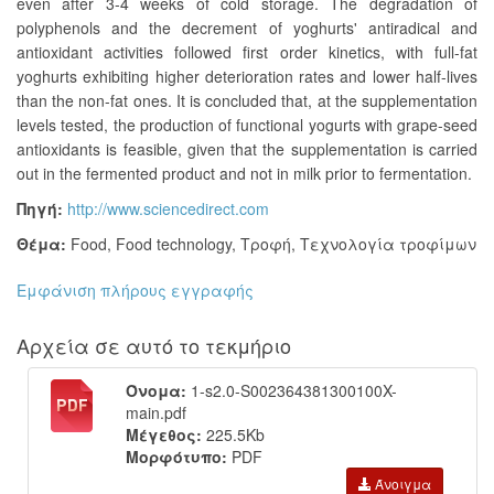
even after 3-4 weeks of cold storage. The degradation of
polyphenols and the decrement of yoghurts' antiradical and
antioxidant activities followed first order kinetics, with full-fat
yoghurts exhibiting higher deterioration rates and lower half-lives
than the non-fat ones. It is concluded that, at the supplementation
levels tested, the production of functional yogurts with grape-seed
antioxidants is feasible, given that the supplementation is carried
out in the fermented product and not in milk prior to fermentation.
Πηγή:
http://www.sciencedirect.com
Θέμα:
Food
,
Food technology
,
Τροφή
,
Τεχνολογία τροφίμων
Εμφάνιση πλήρους εγγραφής
Αρχεία σε αυτό το τεκμήριο
Όνομα:
1-s2.0-S002364381300100X-
main.pdf
Μέγεθος:
225.5Kb
Μορφότυπο:
PDF
Άνοιγμα