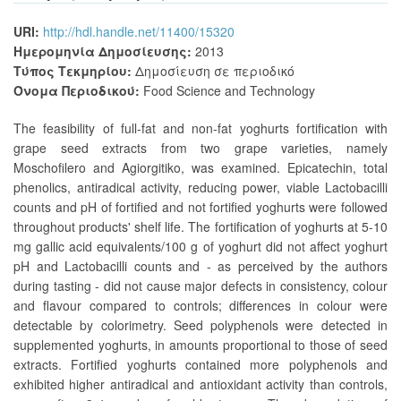
URI:
http://hdl.handle.net/11400/15320
Ημερομηνία Δημοσίευσης:
2013
Τύπος Τεκμηρίου:
Δημοσίευση σε περιοδικό
Όνομα Περιοδικού:
Food Science and Technology
The feasibility of full-fat and non-fat yoghurts fortification with
grape seed extracts from two grape varieties, namely
Moschofilero and Agiorgitiko, was examined. Epicatechin, total
phenolics, antiradical activity, reducing power, viable Lactobacilli
counts and pH of fortified and not fortified yoghurts were followed
throughout products' shelf life. The fortification of yoghurts at 5-10
mg gallic acid equivalents/100 g of yoghurt did not affect yoghurt
pH and Lactobacilli counts and - as perceived by the authors
during tasting - did not cause major defects in consistency, colour
and flavour compared to controls; differences in colour were
detectable by colorimetry. Seed polyphenols were detected in
supplemented yoghurts, in amounts proportional to those of seed
extracts. Fortified yoghurts contained more polyphenols and
exhibited higher antiradical and antioxidant activity than controls,