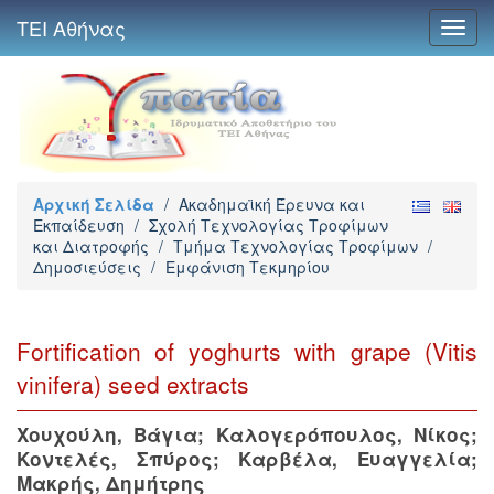
ΤΕΙ Αθήνας
Toggl
navig
Αρχική Σελίδα
/
Ακαδημαϊκή Έρευνα και
Εκπαίδευση
/
Σχολή Τεχνολογίας Τροφίμων
και Διατροφής
/
Τμήμα Τεχνολογίας Τροφίμων
/
Δημοσιεύσεις
/
Εμφάνιση Τεκμηρίου
Fortification of yoghurts with grape (Vitis
vinifera) seed extracts
Χουχούλη, Βάγια
;
Καλογερόπουλος, Νίκος
;
Κοντελές, Σπύρος
;
Καρβέλα, Ευαγγελία
;
Μακρής, Δημήτρης