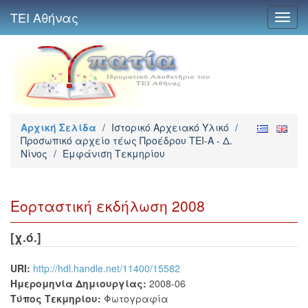
ΤΕΙ Αθήνας
Toggl
navig
Αρχική Σελίδα
/
Ιστορικό Αρχειακό Υλικό
/
Προσωπικό αρχείο τέως Προέδρου ΤΕΙ-Α - Δ.
Νίνος
/
Εμφάνιση Τεκμηρίου
Εορταστική εκδήλωση 2008
[χ.ό.]
URI:
http://hdl.handle.net/11400/15582
Ημερομηνία Δημιουργίας:
2008-06
Τύπος Τεκμηρίου:
Φωτογραφία