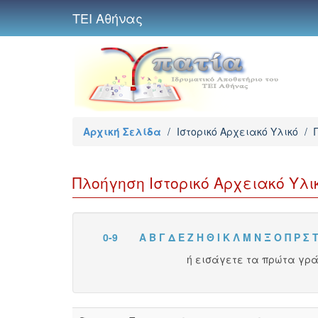
ΤΕΙ Αθήνας
Αρχική Σελίδα
/
Ιστορικό Αρχειακό Υλικό
/
Πλοήγηση Ιστορικό Αρχειακό Υλ
0-9
Α
Β
Γ
Δ
Ε
Ζ
Η
Θ
Ι
Κ
Λ
Μ
Ν
Ξ
Ο
Π
Ρ
Σ
ή εισάγετε τα πρώτα γρ