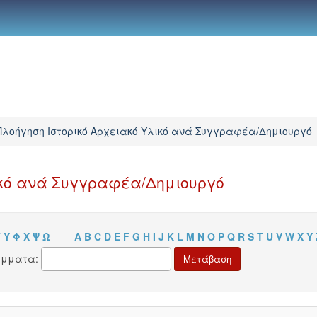
Πλοήγηση Ιστορικό Αρχειακό Υλικό ανά Συγγραφέα/Δημιουργό
ικό ανά Συγγραφέα/Δημιουργό
Τ
Υ
Φ
Χ
Ψ
Ω
A
B
C
D
E
F
G
H
I
J
K
L
M
N
O
P
Q
R
S
T
U
V
W
X
Y
άμματα: