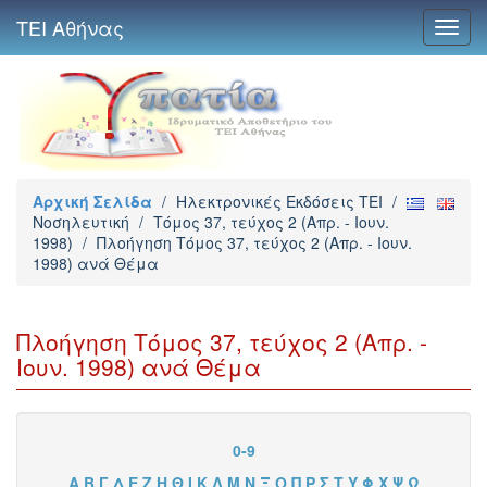
ΤΕΙ Αθήνας
Toggl
navig
Αρχική Σελίδα
/
Ηλεκτρονικές Εκδόσεις TEI
/
Νοσηλευτική
/
Τόμος 37, τεύχος 2 (Απρ. - Ιουν.
1998)
/
Πλοήγηση Τόμος 37, τεύχος 2 (Απρ. - Ιουν.
1998) ανά Θέμα
Πλοήγηση Τόμος 37, τεύχος 2 (Απρ. -
Ιουν. 1998) ανά Θέμα
0-9
Α
Β
Γ
Δ
Ε
Ζ
Η
Θ
Ι
Κ
Λ
Μ
Ν
Ξ
Ο
Π
Ρ
Σ
Τ
Υ
Φ
Χ
Ψ
Ω