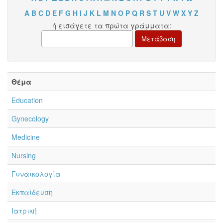
A
B
C
D
E
F
G
H
I
J
K
L
M
N
O
P
Q
R
S
T
U
V
W
X
Y
Z
ή εισάγετε τα πρώτα γράμματα:
Θέμα
Education
Gynecology
Medicine
Nursing
Γυναικολογία
Εκπαίδευση
Ιατρική