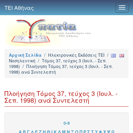
ΤΕΙ Αθήνας
Toggl
navig
Αρχική Σελίδα
/
Ηλεκτρονικές Εκδόσεις TEI
/
Νοσηλευτική
/
Τόμος 37, τεύχος 3 (Ιουλ. - Σεπ.
1998)
/
Πλοήγηση Τόμος 37, τεύχος 3 (Ιουλ. - Σεπ.
1998) ανά Συντελεστή
Πλοήγηση Τόμος 37, τεύχος 3 (Ιουλ. -
Σεπ. 1998) ανά Συντελεστή
0-9
Α
Β
Γ
Δ
Ε
Ζ
Η
Θ
Ι
Κ
Λ
Μ
Ν
Ξ
Ο
Π
Ρ
Σ
Τ
Υ
Φ
Χ
Ψ
Ω