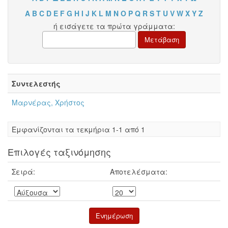
A
B
C
D
E
F
G
H
I
J
K
L
M
N
O
P
Q
R
S
T
U
V
W
X
Y
Z
ή εισάγετε τα πρώτα γράμματα:
Συντελεστής
Μαρνέρας, Χρήστος
Eμφανίζονται τα τεκμήρια 1-1 από 1
Επιλογές ταξινόμησης
Σειρά:
Αποτελέσματα: