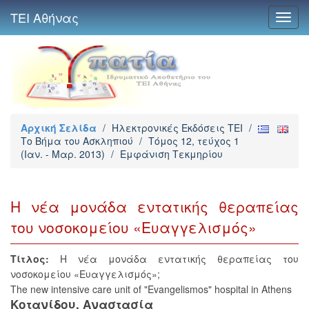
ΤΕΙ Αθήνας
Toggl
navig
Αρχική Σελίδα
/
Ηλεκτρονικές Εκδόσεις TEI
/
Το Βήμα του Ασκληπιού
/
Τόμος 12, τεύχος 1
(Ιαν. - Μαρ. 2013)
/
Εμφάνιση Τεκμηρίου
Η νέα μονάδα εντατικής θεραπείας
του νοσοκομείου «Ευαγγελισμός»
Τίτλος:
Η νέα μονάδα εντατικής θεραπείας του
νοσοκομείου «Ευαγγελισμός»;
The new intensive care unit of "Evangelismos" hospital in Athens
Κοτανίδου, Αναστασία