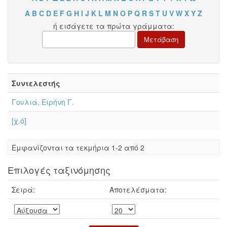
A
B
C
D
E
F
G
H
I
J
K
L
M
N
O
P
Q
R
S
T
U
V
W
X
Y
Z
ή εισάγετε τα πρώτα γράμματα:
Συντελεστής
Γουλιά, Ειρήνη Γ.
[χ.ό]
Eμφανίζονται τα τεκμήρια 1-2 από 2
Επιλογές ταξινόμησης
Σειρά:
Αποτελέσματα: