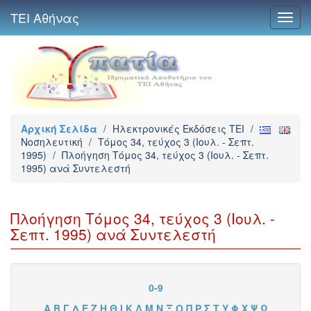
ΤΕΙ Αθήνας
Toggl
navig
Αρχική Σελίδα
/
Ηλεκτρονικές Εκδόσεις TEI
/
Νοσηλευτική
/
Τόμος 34, τεύχος 3 (Ιουλ. - Σεπτ.
1995)
/
Πλοήγηση Τόμος 34, τεύχος 3 (Ιουλ. - Σεπτ.
1995) ανά Συντελεστή
Πλοήγηση Τόμος 34, τεύχος 3 (Ιουλ. -
Σεπτ. 1995) ανά Συντελεστή
0-9
Α
Β
Γ
Δ
Ε
Ζ
Η
Θ
Ι
Κ
Λ
Μ
Ν
Ξ
Ο
Π
Ρ
Σ
Τ
Υ
Φ
Χ
Ψ
Ω