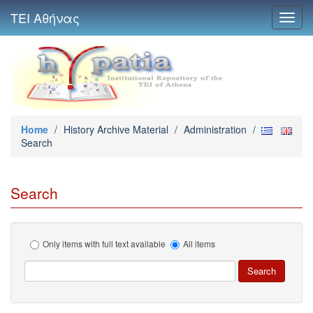
ΤΕΙ Αθήνας
Toggl
navig
Home
/
History Archive Material
/
Administration
/
Search
Search
Only items with full text available
All items