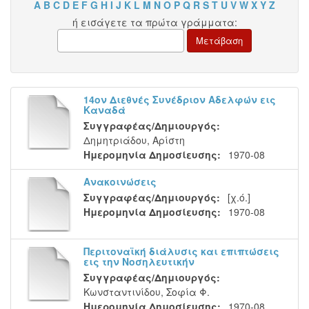
A
B
C
D
E
F
G
H
I
J
K
L
M
N
O
P
Q
R
S
T
U
V
W
X
Y
Z
ή εισάγετε τα πρώτα γράμματα:
14ον Διεθνές Συνέδριον Αδελφών εις
Καναδά
Συγγραφέας/Δημιουργός:
Δημητριάδου, Αρίστη
Ημερομηνία Δημοσίευσης:
1970-08
Ανακοινώσεις
Συγγραφέας/Δημιουργός:
[χ.ό.]
Ημερομηνία Δημοσίευσης:
1970-08
Περιτοναϊκή διάλυσις και επιπτώσεις
εις την Νοσηλευτικήν
Συγγραφέας/Δημιουργός:
Κωνσταντινίδου, Σοφία Φ.
Ημερομηνία Δημοσίευσης:
1970-08