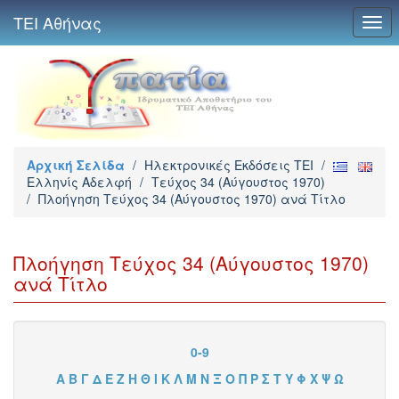
ΤΕΙ Αθήνας
Togg
navi
Αρχική Σελίδα
/
Ηλεκτρονικές Εκδόσεις TEI
/
Ελληνίς Αδελφή
/
Τεύχος 34 (Αύγουστος 1970)
/
Πλοήγηση Τεύχος 34 (Αύγουστος 1970) ανά Τίτλο
Πλοήγηση Τεύχος 34 (Αύγουστος 1970)
ανά Τίτλο
0-9
Α
Β
Γ
Δ
Ε
Ζ
Η
Θ
Ι
Κ
Λ
Μ
Ν
Ξ
Ο
Π
Ρ
Σ
Τ
Υ
Φ
Χ
Ψ
Ω