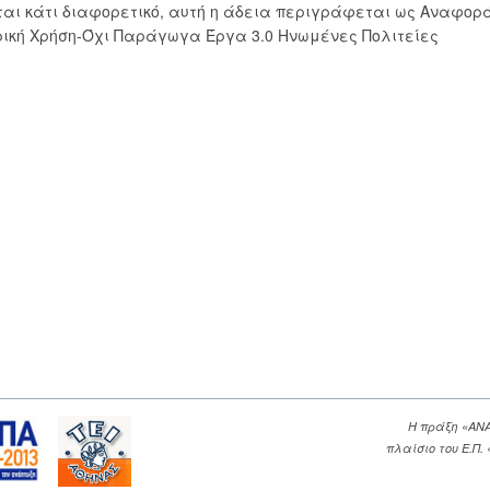
εται κάτι διαφορετικό, αυτή η άδεια περιγράφεται ως Αναφορ
ική Χρήση-Όχι Παράγωγα Έργα 3.0 Ηνωμένες Πολιτείες
Η πράξη «ΑΝ
πλαίσιο του Ε.Π