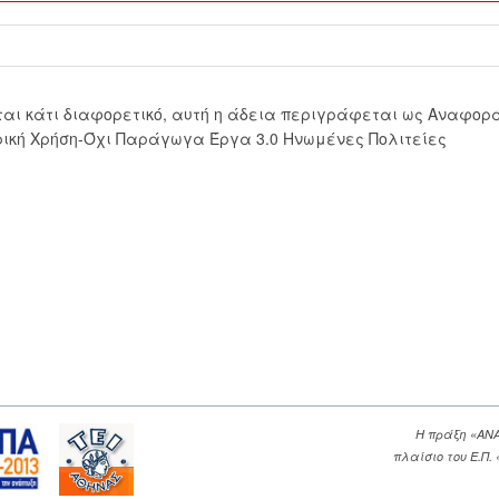
εται κάτι διαφορετικό, αυτή η άδεια περιγράφεται ως Αναφορ
ική Χρήση-Όχι Παράγωγα Έργα 3.0 Ηνωμένες Πολιτείες
Η πράξη «ΑΝ
πλαίσιο του Ε.Π