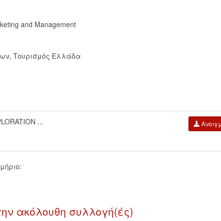
arketing and Management
εων
,
Τουρισμός Ελλάδα
LORATION ...
Άνοιγ
μήριο:
την ακόλουθη συλλογή(ές)