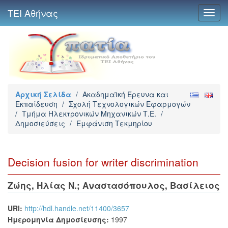
ΤΕΙ Αθήνας
Toggl
navig
Αρχική Σελίδα
/
Ακαδημαϊκή Έρευνα και
Εκπαίδευση
/
Σχολή Τεχνολογικών Εφαρμογών
/
Τμήμα Ηλεκτρονικών Μηχανικών Τ.Ε.
/
Δημοσιεύσεις
/
Εμφάνιση Τεκμηρίου
Decision fusion for writer discrimination
Ζώης, Ηλίας Ν.
;
Αναστασόπουλος, Βασίλειος
URI:
http://hdl.handle.net/11400/3657
Ημερομηνία Δημοσίευσης:
1997