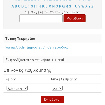
A
B
C
D
E
F
G
H
I
J
K
L
M
N
O
P
Q
R
S
T
U
V
W
X
Y
Z
ή εισάγετε τα πρώτα γράμματα:
Τύπος Τεκμηρίου
journalArticle (Δημοσίευση σε περιοδικό)
Eμφανίζονται τα τεκμήρια 1-1 από 1
Επιλογές ταξινόμησης
Σειρά:
Αποτελέσματα: