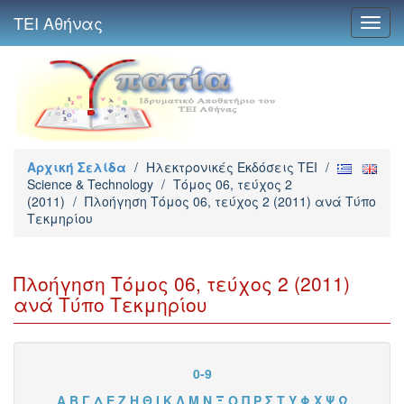
ΤΕΙ Αθήνας
Toggl
navig
Αρχική Σελίδα
/
Ηλεκτρονικές Εκδόσεις TEI
/
Science & Technology
/
Τόμος 06, τεύχος 2
(2011)
/
Πλοήγηση Τόμος 06, τεύχος 2 (2011) ανά Τύπο
Τεκμηρίου
Πλοήγηση Τόμος 06, τεύχος 2 (2011)
ανά Τύπο Τεκμηρίου
0-9
Α
Β
Γ
Δ
Ε
Ζ
Η
Θ
Ι
Κ
Λ
Μ
Ν
Ξ
Ο
Π
Ρ
Σ
Τ
Υ
Φ
Χ
Ψ
Ω