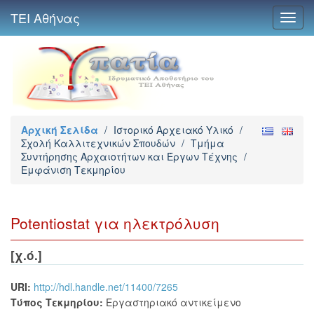
ΤΕΙ Αθήνας
Toggl
navig
Αρχική Σελίδα
/
Ιστορικό Αρχειακό Υλικό
/
Σχολή Καλλιτεχνικών Σπουδών
/
Τμήμα
Συντήρησης Αρχαιοτήτων και Έργων Τέχνης
/
Εμφάνιση Τεκμηρίου
Potentiostat για ηλεκτρόλυση
[χ.ό.]
URI:
http://hdl.handle.net/11400/7265
Τύπος Τεκμηρίου:
Εργαστηριακό αντικείμενο