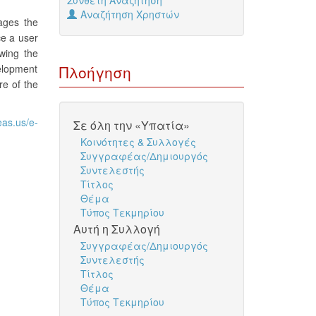
Σύνθετη Αναζήτηση
Αναζήτηση Χρηστών
ages the
ce a user
owing the
velopment
Πλοήγηση
re of the
eas.us/e-
Σε όλη την «Υπατία»
Κοινότητες & Συλλογές
Συγγραφέας/Δημιουργός
Συντελεστής
Τίτλος
Θέμα
Τύπος Τεκμηρίου
Αυτή η Συλλογή
Συγγραφέας/Δημιουργός
Συντελεστής
Τίτλος
Θέμα
Τύπος Τεκμηρίου