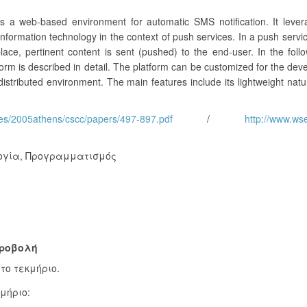
s a web-based environment for automatic SMS notification. It lever
information technology in the context of push services. In a push servi
ace, pertinent content is sent (pushed) to the end-user. In the foll
orm is described in detail. The platform can be customized for the de
stributed environment. The main features include its lightweight natu
ces/2005athens/cscc/papers/497-897.pdf
/
http://www.ws
ογία
,
Προγραμματισμός
ροβολή
το τεκμήριο.
μήριο: