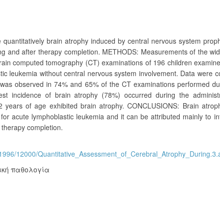
ntitatively brain atrophy induced by central nervous system prophy
ring and after therapy completion. METHODS: Measurements of the wid
ain computed tomography (CT) examinations of 196 children examine
astic leukemia without central nervous system involvement. Data were
y was observed in 74% and 65% of the CT examinations performed du
hest incidence of brain atrophy (78%) occurred during the administr
 2 years of age exhibited brain atrophy. CONCLUSIONS: Brain atroph
d for acute lymphoblastic leukemia and it can be attributed mainly to in
 therapy completion.
act/1996/12000/Quantitative_Assessment_of_Cerebral_Atrophy_During.3.
ική παθολογία