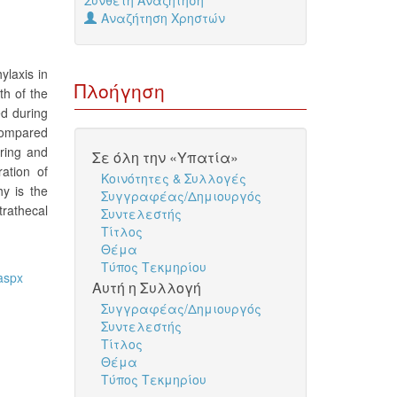
Σύνθετη Αναζήτηση
Αναζήτηση Χρηστών
laxis in
Πλοήγηση
th of the
d during
 compared
ring and
Σε όλη την «Υπατία»
ation of
Κοινότητες & Συλλογές
y is the
Συγγραφέας/Δημιουργός
trathecal
Συντελεστής
Τίτλος
Θέμα
Τύπος Τεκμηρίου
aspx
Αυτή η Συλλογή
Συγγραφέας/Δημιουργός
Συντελεστής
Τίτλος
Θέμα
Τύπος Τεκμηρίου