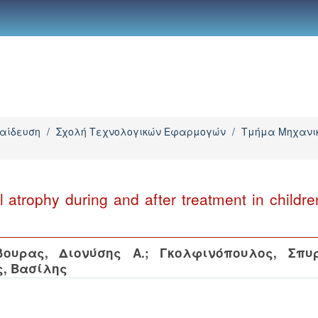
παίδευση
/
Σχολή Τεχνολογικών Εφαρμογών
/
Τμήμα Μηχανικ
 atrophy during and after treatment in childre
βουρας, Διονύσης Α.
;
Γκολφινόπουλος, Σπυ
, Βασίλης