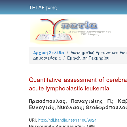
ΤΕΙ Αθήνας
Αρχική Σελίδα
/
Ακαδημαϊκή Έρευνα και Εκ
Δημοσιεύσεις
/
Εμφάνιση Τεκμηρίου
Quantitative assessment of cerebral
acute lymphoblastic leukemia
Πρασόπουλος, Παναγιώτης Π.
;
Κά
Ευλογιάς, Νικόλαος
;
Θεοδωρόπουλος
URI:
http://hdl.handle.net/11400/9924
Ημερομηνία Δημοσίευσης:
1996