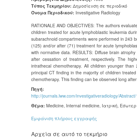
Τύπος Τεκμηρίου:
Δημοσίευση σε περιοδικό
Όνομα Περιοδικού:
Investigative Radiology
RATIONALE AND OBJECTIVES: The authors evaluate qua
children treated for acute lymphoblastic leukemia du
subarachnoid compartments were performed in 243 br
(125) and/or after (71) treatment for acute lymphobl
with normative data. RESULTS: Diffuse brain atroph
after cessation of treatment, respectively. The hig
intrathecal chemotherapy. All children younger than
principal CT finding in the majority of children treate
chemotherapy. This finding can be observed long after
Πηγή:
http://journals.lww.com/investigativeradiology/Abstr
Θέμα:
Medicine
,
Internal medicine
,
Ιατρική
,
Εσωτερ
Εμφάνιση πλήρους εγγραφής
Αρχεία σε αυτό το τεκμήριο