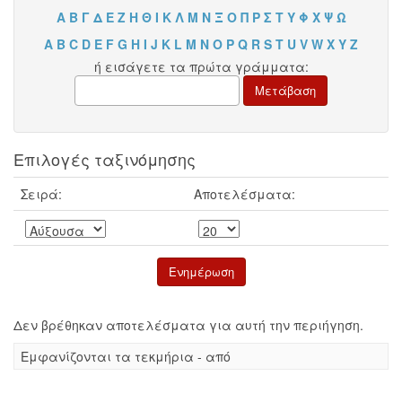
Α
Β
Γ
Δ
Ε
Ζ
Η
Θ
Ι
Κ
Λ
Μ
Ν
Ξ
Ο
Π
Ρ
Σ
Τ
Υ
Φ
Χ
Ψ
Ω
A
B
C
D
E
F
G
H
I
J
K
L
M
N
O
P
Q
R
S
T
U
V
W
X
Y
Z
ή εισάγετε τα πρώτα γράμματα:
Επιλογές ταξινόμησης
Σειρά:
Αποτελέσματα:
Δεν βρέθηκαν αποτελέσματα για αυτή την περιήγηση.
Eμφανίζονται τα τεκμήρια - από