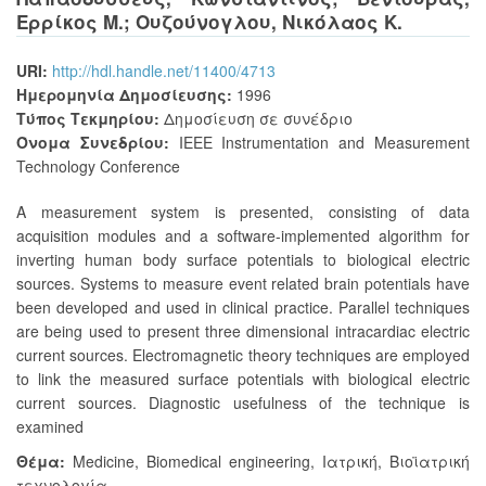
Ερρίκος Μ.
;
Ουζούνογλου, Νικόλαος Κ.
URI:
http://hdl.handle.net/11400/4713
Ημερομηνία Δημοσίευσης:
1996
Τύπος Τεκμηρίου:
Δημοσίευση σε συνέδριο
Όνομα Συνεδρίου:
IEEE Instrumentation and Measurement
Technology Conference
A measurement system is presented, consisting of data
acquisition modules and a software-implemented algorithm for
inverting human body surface potentials to biological electric
sources. Systems to measure event related brain potentials have
been developed and used in clinical practice. Parallel techniques
are being used to present three dimensional intracardiac electric
current sources. Electromagnetic theory techniques are employed
to link the measured surface potentials with biological electric
current sources. Diagnostic usefulness of the technique is
examined
Θέμα:
Medicine
,
Biomedical engineering
,
Ιατρική
,
Βιοϊατρική
τεχνολογία