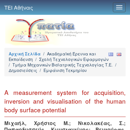
ΤΕΙ Αθήνας
Toggl
navig
Αρχική Σελίδα
/
Ακαδημαϊκή Έρευνα και
Εκπαίδευση
/
Σχολή Τεχνολογικών Εφαρμογών
/
Τμήμα Μηχανικών Βιοϊατρικής Τεχνολογίας Τ.Ε.
/
Δημοσιεύσεις
/
Εμφάνιση Τεκμηρίου
A measurement system for acquisition,
inversion and visualisation of the human
body surface potential
Μιχαήλ, Χρήστος Μ.
;
Νικολακέας, Σ.
;
Παπαοδυσσεύς, Κωνσταντίνος
;
Βεντούρας,