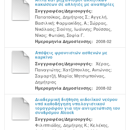
κακώσεων σε αθλητές με αναπηρίες
Συγγραφέας/Δημιουργός:
Πατατούκας, Δημήτριος Σ.
;
Αγγελή,
Βασιλική
;
Φαρμακίδης, Α.
;
Σώρρας,
Νικόλαος
;
Σιούτης, Ιωάννης
;
Ρούσσος,
Νίκος
;
Φωτάκη, Σοφία Γ.
Ημερομηνία Δημοσίευσης:
2008-02
Απόψεις φροντιστών ασθενών με
καρκίνο
Συγγραφέας/Δημιουργός:
Χέρας,
Παναγιώτης
;
Χατζόπουλος, Αντώνιος
;
Σαμαρτζή, Μαρία
;
Μητσιμπούνας,
Δημήτριος
Ημερομηνία Δημοσίευσης:
2008-02
Διαδερμική διήθηση αιδοιϊκού νεύρου
υπό καθοδήγηση υπολογιστικού
τομογράφου για την αντιμετώπιση του
συνδρόμου Alcock
Συγγραφέας/Δημιουργός:
Φιλιππιάδης, Δημήτρης Κ.
;
Κελέκης,