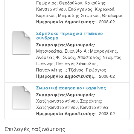
Γεώργιος
;
Θεοδούλου, Κακούλης
;
Κωνσταντίνου, Ευάγγελος
;
Κυριακού,
Κυριάκος
;
Μαριόλης-Σαψάκος, Θεόδωρος
Ημερομηνία Δημοσίευσης:
2008-02
Σύμπλοκο περιοχικό επώδυνο
σύνδρομο
Συγγραφέας/Δημιουργός:
Μητσιοκάπα, Ευανθία Α.
;
Μαυρογένης,
Ανδρέας Φ.
;
Σύρος, Απόστολος
;
Ντάμπος,
Ιωάννης
;
Παπαγγελόπουλος,
Παναγιώτης Ι.
;
Τζάνος, Γεώργιος
Ημερομηνία Δημοσίευσης:
2008-02
Σωματική άσκηση και καρκίνος
Συγγραφέας/Δημιουργός:
Χατζηκωνσταντίνου, Σαράντης
;
Χατζηκωνσταντίνου, Κωνσταντίνα
Ημερομηνία Δημοσίευσης:
2008-02
Επιλογές ταξινόμησης