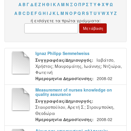
Α
Β
Γ
Δ
Ε
Ζ
Η
Θ
Ι
Κ
Λ
Μ
Ν
Ξ
Ο
Π
Ρ
Σ
Τ
Υ
Φ
Χ
Ψ
Ω
A
B
C
D
E
F
G
H
I
J
K
L
M
N
O
P
Q
R
S
T
U
V
W
X
Y
Z
ή εισάγετε τα πρώτα γράμματα:
Ignaz Philipp Semmelweiss
Συγγραφέας/Δημιουργός:
Ιαβάτσο,
Χρήστος
;
Μαυρομάτης, Ιωάννης
;
Ντζιώρα,
Φωτεινή
Ημερομηνία Δημοσίευσης:
2008-02
Measurement of nurses knowledge on
quality assurance
Συγγραφέας/Δημιουργός:
Σταυροπούλου, Αρετή Σ.
;
Στρουμπούκη,
Θεοδώρα
Ημερομηνία Δημοσίευσης:
2008-02
Αίτια και μηχανισμοί αθλητικών