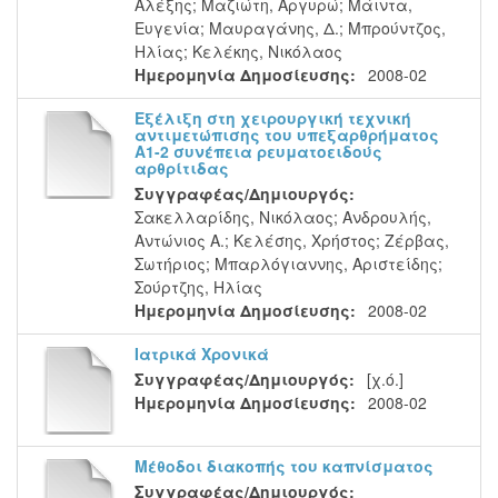
Αλέξης
;
Μαζιώτη, Αργυρώ
;
Μάιντα,
Ευγενία
;
Μαυραγάνης, Δ.
;
Μπρούντζος,
Ηλίας
;
Κελέκης, Νικόλαος
Ημερομηνία Δημοσίευσης:
2008-02
Εξέλιξη στη χειρουργική τεχνική
αντιμετώπισης του υπεξαρθρήματος
Α1-2 συνέπεια ρευματοειδούς
αρθρίτιδας
Συγγραφέας/Δημιουργός:
Σακελλαρίδης, Νικόλαος
;
Ανδρουλής,
Αντώνιος Α.
;
Κελέσης, Χρήστος
;
Ζέρβας,
Σωτήριος
;
Μπαρλόγιαννης, Αριστείδης
;
Σούρτζης, Ηλίας
Ημερομηνία Δημοσίευσης:
2008-02
Ιατρικά Χρονικά
Συγγραφέας/Δημιουργός:
[χ.ό.]
Ημερομηνία Δημοσίευσης:
2008-02
Μέθοδοι διακοπής του καπνίσματος
Συγγραφέας/Δημιουργός: