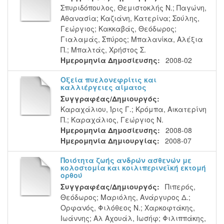
Σπυριδόπουλος, Θεμιστοκλής Ν.
;
Παγώνη,
Αθανασία
;
Καζιάνη, Κατερίνα
;
Σούλης,
Γεώργιος
;
Κακκαβάς, Θεόδωρος
;
Γιαλαμάς, Σπύρος
;
Μπαλανίκα, Αλέξια
Π.
;
Μπαλτάς, Χρήστος Σ.
Ημερομηνία Δημοσίευσης:
2008-02
Οξεία πυελονεφρίτις και
καλλιέργειες αίματος
Συγγραφέας/Δημιουργός:
Καραχάλιου, Ίρις Γ.
;
Κρόμπα, Αικατερίνη
Π.
;
Καραχάλιος, Γεώργιος Ν.
Ημερομηνία Δημοσίευσης:
2008-08
Ημερομηνία Δημιουργίας:
2008-07
Ποιότητα ζωής ανδρών ασθενών με
κολοστομία και κοιλιπερινεϊκή εκτομή
ορθού
Συγγραφέας/Δημιουργός:
Πιπερός,
Θεόδωρος
;
Μαριόλης, Ανάργυρος Δ.
;
Ορφανός, Φιλόθεος Ν.
;
Χαρκοφτάκης,
Ιωάννης
;
Αλ Αχουάλ, Ιωσήφ
;
Φιλιππάκης,