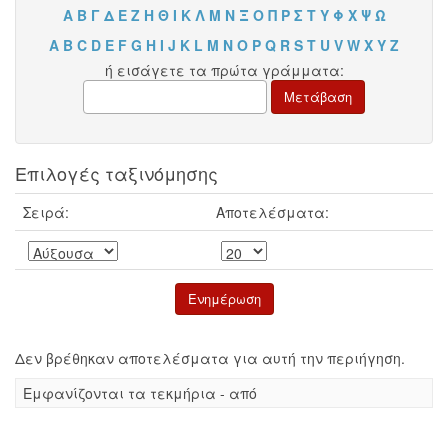
Α
Β
Γ
Δ
Ε
Ζ
Η
Θ
Ι
Κ
Λ
Μ
Ν
Ξ
Ο
Π
Ρ
Σ
Τ
Υ
Φ
Χ
Ψ
Ω
A
B
C
D
E
F
G
H
I
J
K
L
M
N
O
P
Q
R
S
T
U
V
W
X
Y
Z
ή εισάγετε τα πρώτα γράμματα:
Επιλογές ταξινόμησης
Σειρά:
Αποτελέσματα:
Δεν βρέθηκαν αποτελέσματα για αυτή την περιήγηση.
Eμφανίζονται τα τεκμήρια - από