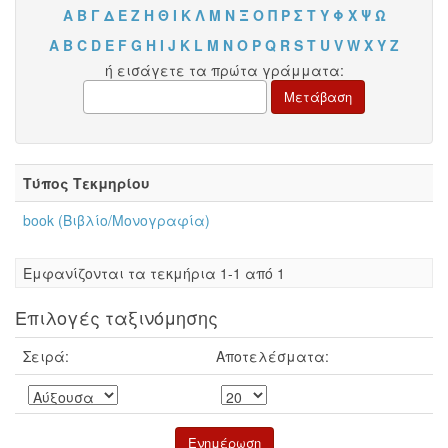
Α
Β
Γ
Δ
Ε
Ζ
Η
Θ
Ι
Κ
Λ
Μ
Ν
Ξ
Ο
Π
Ρ
Σ
Τ
Υ
Φ
Χ
Ψ
Ω
A
B
C
D
E
F
G
H
I
J
K
L
M
N
O
P
Q
R
S
T
U
V
W
X
Y
Z
ή εισάγετε τα πρώτα γράμματα:
Τύπος Τεκμηρίου
book (Βιβλίο/Μονογραφία)
Eμφανίζονται τα τεκμήρια 1-1 από 1
Επιλογές ταξινόμησης
Σειρά:
Αποτελέσματα: