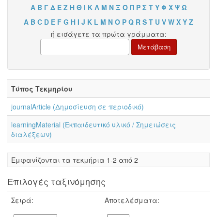
Α
Β
Γ
Δ
Ε
Ζ
Η
Θ
Ι
Κ
Λ
Μ
Ν
Ξ
Ο
Π
Ρ
Σ
Τ
Υ
Φ
Χ
Ψ
Ω
A
B
C
D
E
F
G
H
I
J
K
L
M
N
O
P
Q
R
S
T
U
V
W
X
Y
Z
ή εισάγετε τα πρώτα γράμματα:
Τύπος Τεκμηρίου
journalArticle (Δημοσίευση σε περιοδικό)
learningMaterial (Εκπαιδευτικό υλικό / Σημειώσεις
διαλέξεων)
Eμφανίζονται τα τεκμήρια 1-2 από 2
Επιλογές ταξινόμησης
Σειρά:
Αποτελέσματα: