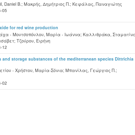
l, Daniel B.
;
Μακρής, Δημήτριος Π.
;
Κεφάλας, Παναγιώτης
5-05
oxide for red wine production
άχα - Μουτσοπόυλου, Μαρία - Ιωάννα
;
Καλλιθράκα, Σταματίν
λισάβετ
;
Τζούρου, Ειρήνη
8-12
 and storage substances of the mediterranean species Dittrichia
τίου - Χρήστου, Μαρία-Σόνια
;
Μπανίλας, Γεώργιος Π.
;
8-02