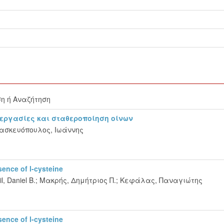
η ή Αναζήτηση
τεργασίες και σταθεροποίηση οίνων
ασκευόπουλος, Ιωάννης
sence of l-cysteine
l, Daniel B.
;
Μακρής, Δημήτριος Π.
;
Κεφάλας, Παναγιώτης
sence of l-cysteine