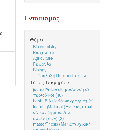
Εντοπισμός
α
;
Θέμα
Biochemistry
Βιοχημεία
Agriculture
Γεωργία
Biology
... Προβολή Περισσότερων
Τύπος Τεκμηρίου
journalArticle (Δημοσίευση σε
περιοδικό) (40)
book (Βιβλίο/Μονογραφία) (2)
learningMaterial (Εκπαιδευτικό
υλικό / Σημειώσεις
διαλέξεων) (2)
masterThesis (Μεταπτυχιακή
εργασία) (1)