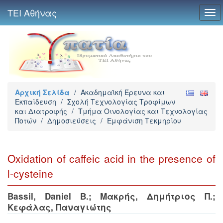
ΤΕΙ Αθήνας
Tog
navi
Αρχική Σελίδα
/
Ακαδημαϊκή Έρευνα και
Εκπαίδευση
/
Σχολή Τεχνολογίας Τροφίμων
και Διατροφής
/
Τμήμα Οινολογίας και Τεχνολογίας
Ποτών
/
Δημοσιεύσεις
/
Εμφάνιση Τεκμηρίου
Oxidation of caffeic acid in the presence of
l-cysteine
Bassil, Daniel B.
;
Μακρής, Δημήτριος Π.
;
Κεφάλας, Παναγιώτης