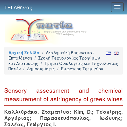
ΤΕΙ Αθήνας
Togg
navig
Αρχική Σελίδα
/
Ακαδημαϊκή Έρευνα και
Εκπαίδευση
/
Σχολή Τεχνολογίας Τροφίμων
και Διατροφής
/
Τμήμα Οινολογίας και Τεχνολογίας
Ποτών
/
Δημοσιεύσεις
/
Εμφάνιση Τεκμηρίου
Sensory assessment and chemical
measurement of astringency of greek wines
Καλλιθράκα, Σταματίνα
;
Kim, D.
;
Τσακίρης,
Αργύριος
;
Παρασκευόπουλος, Ιωάννης
;
Σολέας, Γεώργιος Ι.